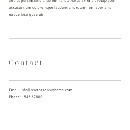
Sed ut perspiciatis unde omnis iste natus error sit voluptatem
accusantium doloremque laudantium, totam rem aperiam,
eaque ipsa quae ab
Contact
Email: info@photographytheme.com
Phone: +546 67888