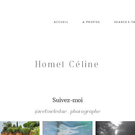
ACCUEIL
A PROPOS
SEANCES-T
Home1 Céline
Suivez-moi
@celineleduc_photographe