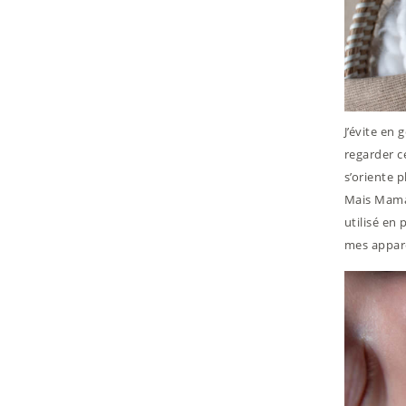
J’évite en 
regarder c
s’oriente p
Mais Maman
utilisé en
mes appare