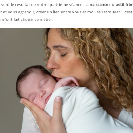
 sont le résultat de notre quatrième séance : la
naissance
du
petit frèr
r et vous agrandir, créer un lien entre vous et moi, se retrouver… c’est
 m’ont fait choisir ce métier.