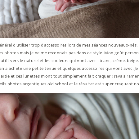
général d’utiliser trop d’accessoires lors de mes séances nouveaux-nés. 
es photos mais je ne me reconnais pas dans ce style. Mon goût person
lutôt vers le naturel et les couleurs qui vont avec : blanc, crème, beige
 a acheté une petite tenue et quelques accessoires qui vont avec. Je 
 partie et ces lunettes m’ont tout simplement fait craquer ! J’avais ram
ils photos argentiques old school et le résultat est super craquant n