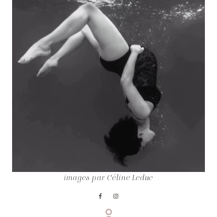
COPYRIGHT © CELINE LEDUC
images par Céline Leduc